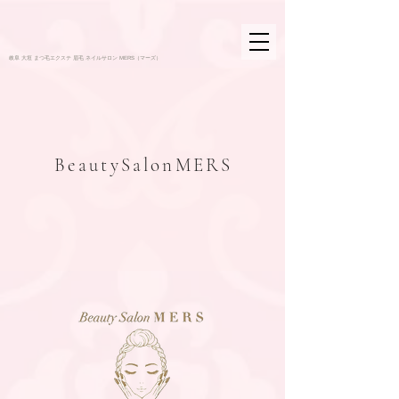
岐阜 大垣 まつ毛エクステ 眉毛 ネイルサロン MERS（マーズ）
BeautySalon
MERS